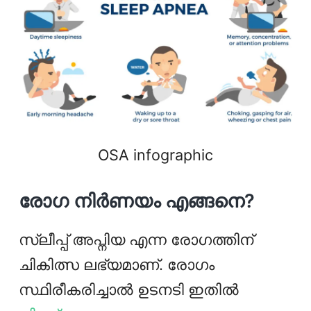
OSA infographic
രോഗ നിർണയം എങ്ങനെ?
സ്ലീപ്പ് അപ്നിയ എന്ന രോഗത്തിന്
ചികിത്സ ലഭ്യമാണ്. രോഗം
സ്ഥിരീകരിച്ചാൽ ഉടനടി ഇതിൽ