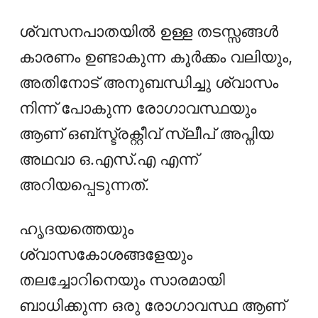
ശ്വസനപാതയിൽ ഉള്ള തടസ്സങ്ങൾ
കാരണം ഉണ്ടാകുന്ന കൂർക്കം വലിയും,
അതിനോട് അനുബന്ധിച്ചു ശ്വാസം
നിന്ന് പോകുന്ന രോഗാവസ്ഥയും
ആണ് ഒബ്‌സ്ട്രക്റ്റീവ് സ്ലീപ് അപ്നിയ
അഥവാ ഒ.എസ്‌.എ എന്ന്
അറിയപ്പെടുന്നത്.
ഹൃദയത്തെയും
ശ്വാസകോശങ്ങളേയും
തലച്ചോറിനെയും സാരമായി
ബാധിക്കുന്ന ഒരു രോഗാവസ്ഥ ആണ്