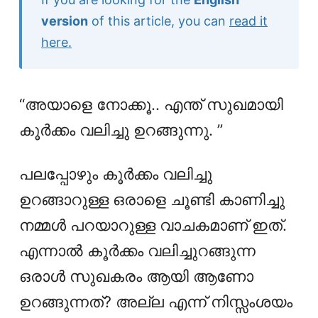
version
of this article, you can
read it
here.
“അയാളെ നോക്കൂ.. എന്ത് സുഖമായി
കൂർക്കം വലിച്ചു ഉറങ്ങുന്നു. ”
പലപ്പോഴും കൂർക്കം വലിച്ചു
ഉറങ്ങാറുള്ള ഒരാളെ ചൂണ്ടി കാണിച്ചു
നമ്മൾ പറയാറുള്ള വാചകമാണ് ഇത്.
എന്നാൽ കൂർക്കം വലിച്ചുറങ്ങുന്ന
ഒരാൾ സുഖകരം ആയി ആണോ
ഉറങ്ങുന്നത്? അല്ല എന്ന് നിസ്സംശയം